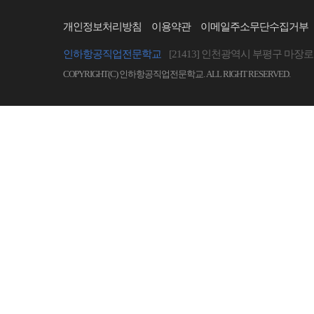
개인정보처리방침
이용약관
이메일주소무단수집거부
인하항공직업전문학교
[21413] 인천광역시 부평구 마장로 
COPYRIGHT(C) 인하항공직업전문학교. ALL RIGHT RESERVED.