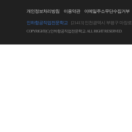
개인정보처리방침
이용약관
이메일주소무단수집거부
인하항공직업전문학교
[21413] 인천광역시 부평구 마장로 
COPYRIGHT(C) 인하항공직업전문학교. ALL RIGHT RESERVED.