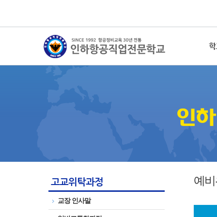
학
예비
고교위탁과정
교장 인사말