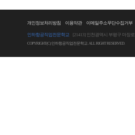
개인정보처리방침
이용약관
이메일주소무단수집거부
인하항공직업전문학교
[21413] 인천광역시 부평구 마장로 
COPYRIGHT(C) 인하항공직업전문학교. ALL RIGHT RESERVED.