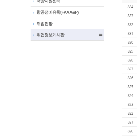
국방지원센터
834
항공정비유학(FAA A&P)
833
취업현황
832
831
취업정보게시판
〓
830
829
828
827
826
825
824
823
822
821
820