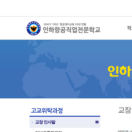
학
교장
고교위탁과정
교장 인사말
〓